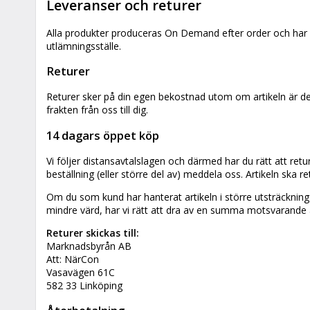
Leveranser och returer
Alla produkter produceras On Demand efter order och har en
utlämningsställe.
Returer
Returer sker på din egen bekostnad utom om artikeln är defe
frakten från oss till dig.
14 dagars öppet köp
Vi följer distansavtalslagen och därmed har du rätt att re
beställning (eller större del av) meddela oss. Artikeln ska re
Om du som kund har hanterat artikeln i större utsträckning ä
mindre värd, har vi rätt att dra av en summa motsvarande a
Returer skickas till:
Marknadsbyrån AB
Att: NärCon
Vasavägen 61C
582 33 Linköping