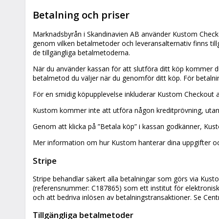
Betalning och priser
Marknadsbyrån i Skandinavien AB använder Kustom Checkout
genom vilken betalmetoder och leveransalternativ finns till
de tillgängliga betalmetoderna.
När du använder kassan för att slutföra ditt köp kommer du
betalmetod du väljer när du genomför ditt köp. För betalni
För en smidig köpupplevelse inkluderar Kustom Checkout aut
Kustom kommer inte att utföra någon kreditprövning, utan
Genom att klicka på ”Betala köp” i kassan godkänner, Kust
Mer information om hur Kustom hanterar dina uppgifter och 
Stripe
Stripe behandlar säkert alla betalningar som görs via Kustom
(referensnummer: C187865) som ett institut för elektronisk
och att bedriva inlösen av betalningstransaktioner. Se Centr
Tillgängliga betalmetoder