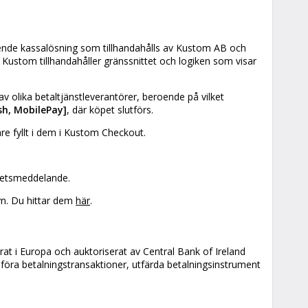
ende kassalösning som tillhandahålls av Kustom AB och
; Kustom tillhandahåller gränssnittet och logiken som visar
v olika betaltjänstleverantörer, beroende på vilket
sh, MobilePay]
, där köpet slutförs.
re fyllt i dem i Kustom Checkout.
itetsmeddelande.
yn. Du hittar dem
här
.
erat i Europa och auktoriserat av Central Bank of Ireland
mföra betalningstransaktioner, utfärda betalningsinstrument