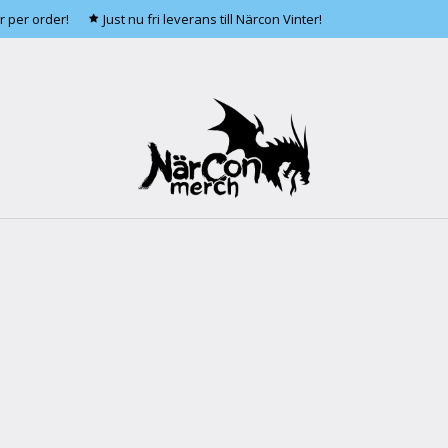
r per order!
Just nu fri leverans till Närcon Vinter!