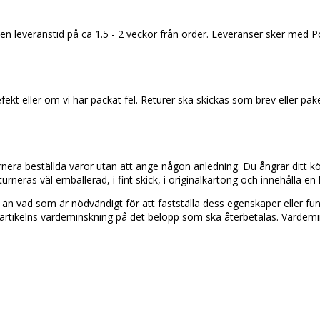
 leveranstid på ca 1.5 - 2 veckor från order. Leveranser sker med Pos
kt eller om vi har packat fel. Returer ska skickas som brev eller pake
turnera beställda varor utan att ange någon anledning. Du ångrar ditt 
turneras väl emballerad, i fint skick, i originalkartong och innehålla en
n vad som är nödvändigt för att fastställa dess egenskaper eller funkt
rtikelns värdeminskning på det belopp som ska återbetalas. Värdeminsk