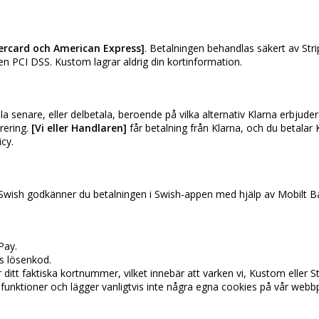
ercard och American Express]
. Betalningen behandlas säkert av Str
n PCI DSS. Kustom lagrar aldrig din kortinformation.
a senare, eller delbetala, beroende på vilka alternativ Klarna erbjude
rering.
[Vi eller Handlaren]
får betalning från Klarna, och du betalar 
cy.
 Swish godkänner du betalningen i Swish-appen med hjälp av Mobilt B
Pay.
s lösenkod.
 ditt faktiska kortnummer, vilket innebär att varken vi, Kustom eller S
unktioner och lägger vanligtvis inte några egna cookies på vår webbp