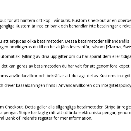
 för att hantera ditt köp i vår butik. Kustom Checkout är en obero
gängliga.Kustom är inte en bank och behandlar inte betalningar direkt
 att erbjudas olika betalmetoder. Dessa betalmetoder tillhandahålls a
ngen omdirigeras du till en betaltjänstleverantör, såsom
[Klarna, Swi
omatisk ifyllning av dina uppgifter om du har sparat dem eller tidiga
 det kan göras av betalmetoden du har valt för att genomföra köpet.
oms användarvillkor och bekräftar att du tagit del av Kustoms integr
driver kassalösningen finns i Användarvillkoren och Integritetspolic
 Checkout. Detta gäller alla tillgängliga betalmetoder. Stripe är regl
a pengar. Stripe har laglig rätt att utfärda elektroniska pengar, geno
al Bank of Ireland’s register för mer information.