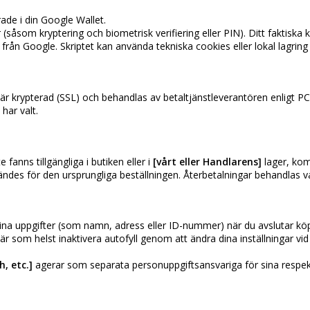
de i din Google Wallet.
såsom kryptering och biometrisk verifiering eller PIN). Ditt faktiska
från Google. Skriptet kan använda tekniska cookies eller lokal lagring
 är krypterad (SSL) och behandlas av betaltjänstleverantören enligt PC
har valt.
fanns tillgängliga i butiken eller i
[vårt eller Handlarens]
lager, kom
s för den ursprungliga beställningen. Återbetalningar behandlas va
ina uppgifter (som namn, adress eller ID-nummer) när du avslutar köp
är som helst inaktivera autofyll genom att ändra dina inställningar vid
h, etc.]
agerar som separata personuppgiftsansvariga för sina respekti