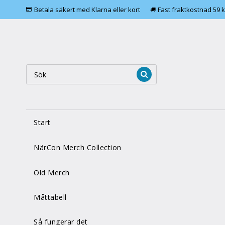
Betala säkert med Klarna eller kort
Fast fraktkostnad 59 k
Start
NärCon Merch Collection
Old Merch
Måttabell
Så fungerar det