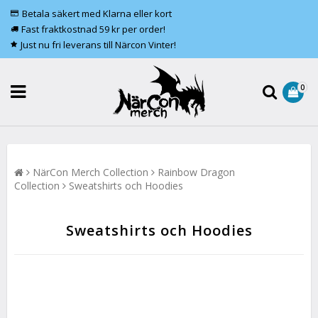
Betala säkert med Klarna eller kort
Fast fraktkostnad 59 kr per order!
Just nu fri leverans till Närcon Vinter!
0
NärCon Merch Collection
Rainbow Dragon
Collection
Sweatshirts och Hoodies
Sweatshirts och Hoodies