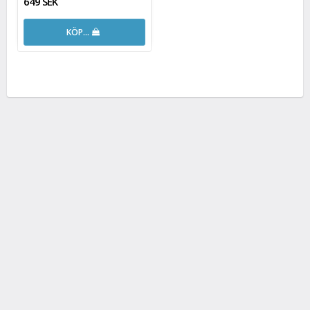
649 SEK
KÖP…